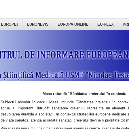
 EUROPEI
EURONEWS
EUROPA ONLINE
EUR-LEX
PR
Masa rotundă “Sănătatea creierului în contextul 
Subiectul abordat în cadrul Mesei rotunde “Sănătatea creierului în context
actual și important, întrucât sănătatea creierului reprezintă un element e
dezvoltarea durabilă a societății. În contextul strategiilor europene dedicate s
de viață sănătos, atenția acordată sănătății creierului devine o prioritate tot 
Prin această masă rotundă organizatorii şi-au propus să creeze un spațiu de dialog