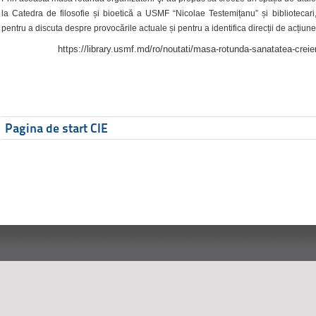
la Catedra de filosofie și bioetică a USMF “Nicolae Testemițanu” și bibliotecari,
pentru a discuta despre provocările actuale și pentru a identifica direcții de acțiune
https://library.usmf.md/ro/noutati/masa-rotunda-sanatatea-creier
Pagina de start CIE