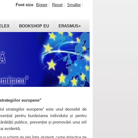
Font size
Bigger
Reset
Smaller
ELEX
BOOKSHOP EU
ERASMUS+
strategiilor europene”
ul strategiilor europene” este unul deosebit de
sențial pentru bunăstarea individului și pentru
ănătății publice, prevenției și promovării unui stil
mai evidentă.
 și schimb de idei între studenți, cadre didactice de