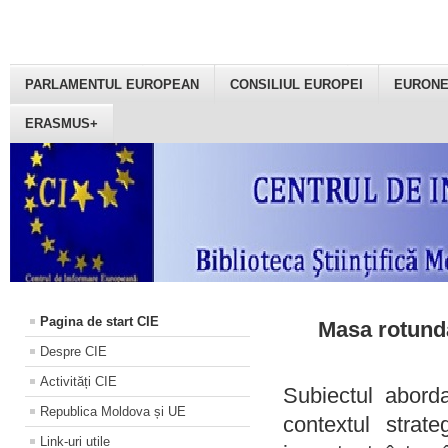
PARLAMENTUL EUROPEAN
CONSILIUL EUROPEI
EURON
ERASMUS+
Pagina de start CIE
Masa rotundă
Despre CIE
Activități CIE
Subiectul aborda
Republica Moldova și UE
contextul strat
Link-uri utile