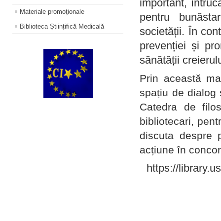
important, întruc
Materiale promoţionale
pentru bunăstar
Biblioteca Științifică Medicală
societății. În con
prevenției și pr
sănătății creierul
Prin această ma
spațiu de dialog 
Catedra de filo
bibliotecari, pent
discuta despre p
acțiune în concord
https://library.