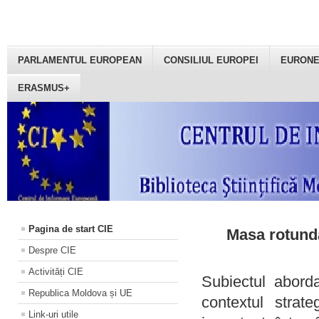
PARLAMENTUL EUROPEAN
CONSILIUL EUROPEI
EURON
ERASMUS+
Pagina de start CIE
Masa rotundă
Despre CIE
Activități CIE
Subiectul aborda
Republica Moldova și UE
contextul strat
Link-uri utile