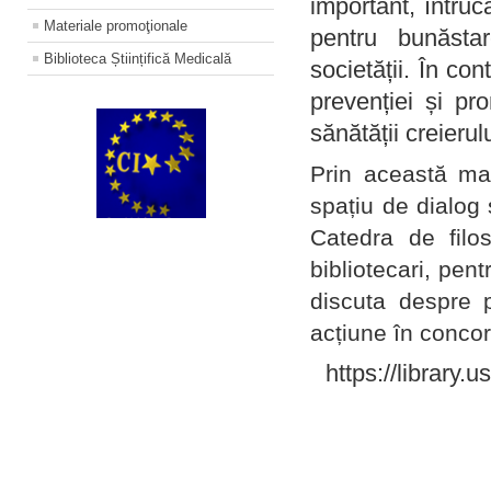
important, întruc
Materiale promoţionale
pentru bunăstar
Biblioteca Științifică Medicală
societății. În con
prevenției și pr
sănătății creierul
Prin această ma
spațiu de dialog 
Catedra de filo
bibliotecari, pent
discuta despre p
acțiune în concord
https://library.