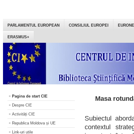
PARLAMENTUL EUROPEAN
CONSILIUL EUROPEI
EURON
ERASMUS+
Pagina de start CIE
Masa rotundă
Despre CIE
Activități CIE
Subiectul aborda
Republica Moldova și UE
contextul strat
Link-uri utile