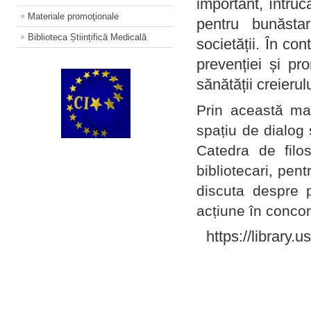
important, întruc
Materiale promoţionale
pentru bunăstar
Biblioteca Științifică Medicală
societății. În con
prevenției și pr
sănătății creierul
Prin această ma
spațiu de dialog 
Catedra de filo
bibliotecari, pent
discuta despre p
acțiune în concord
https://library.