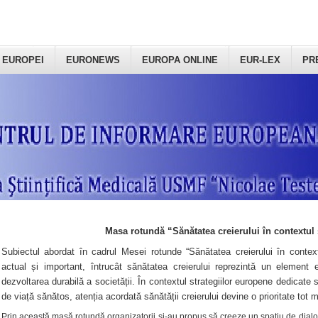
 EUROPEI
EURONEWS
EUROPA ONLINE
EUR-LEX
PR
Masa rotundă “Sănătatea creierului în contextul 
Subiectul abordat în cadrul Mesei rotunde “Sănătatea creierului în context
actual și important, întrucât sănătatea creierului reprezintă un element e
dezvoltarea durabilă a societății. În contextul strategiilor europene dedicate s
de viață sănătos, atenția acordată sănătății creierului devine o prioritate tot 
Prin această masă rotundă organizatorii şi-au propus să creeze un spațiu de dialog