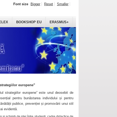
Font size
Bigger
Reset
Smaller
ELEX
BOOKSHOP EU
ERASMUS+
strategiilor europene”
ul strategiilor europene” este unul deosebit de
sențial pentru bunăstarea individului și pentru
ănătății publice, prevenției și promovării unui stil
mai evidentă.
 și schimb de idei între studenți, cadre didactice de