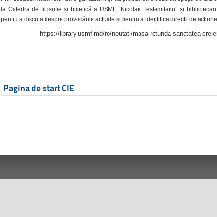
la Catedra de filosofie și bioetică a USMF “Nicolae Testemițanu” și bibliotecari,
pentru a discuta despre provocările actuale și pentru a identifica direcții de acțiune
https://library.usmf.md/ro/noutati/masa-rotunda-sanatatea-creier
Pagina de start CIE