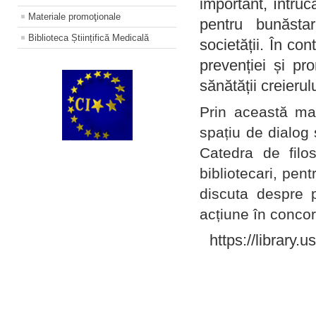
important, întruc
Materiale promoţionale
pentru bunăstar
Biblioteca Științifică Medicală
societății. În con
prevenției și pr
sănătății creierul
Prin această ma
spațiu de dialog 
Catedra de filo
bibliotecari, pent
discuta despre p
acțiune în concord
https://library.