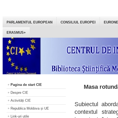
PARLAMENTUL EUROPEAN
CONSILIUL EUROPEI
EURON
ERASMUS+
Pagina de start CIE
Masa rotundă
Despre CIE
Activități CIE
Subiectul aborda
Republica Moldova și UE
contextul strat
Link-uri utile