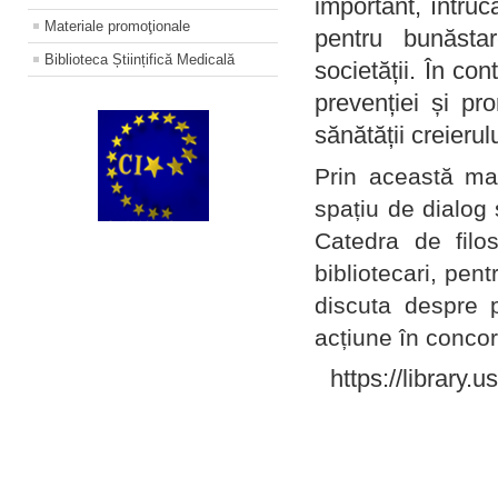
important, întruc
Materiale promoţionale
pentru bunăstar
Biblioteca Științifică Medicală
societății. În con
prevenției și pr
sănătății creierul
Prin această ma
spațiu de dialog 
Catedra de filo
bibliotecari, pent
discuta despre p
acțiune în concord
https://library.