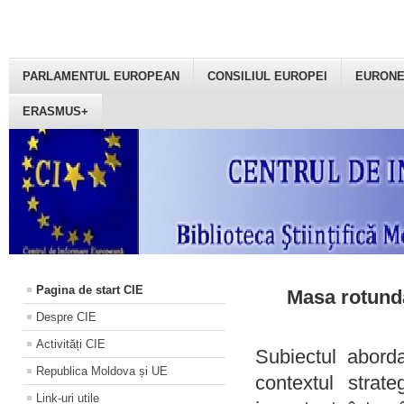
PARLAMENTUL EUROPEAN
CONSILIUL EUROPEI
EURON
ERASMUS+
Pagina de start CIE
Masa rotundă
Despre CIE
Activități CIE
Subiectul aborda
Republica Moldova și UE
contextul strat
Link-uri utile