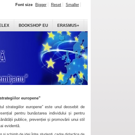
Font size
Bigger
Reset
Smaller
ELEX
BOOKSHOP EU
ERASMUS+
strategiilor europene”
ul strategiilor europene” este unul deosebit de
sențial pentru bunăstarea individului și pentru
ănătății publice, prevenției și promovării unui stil
mai evidentă.
 și schimb de idei între studenți, cadre didactice de