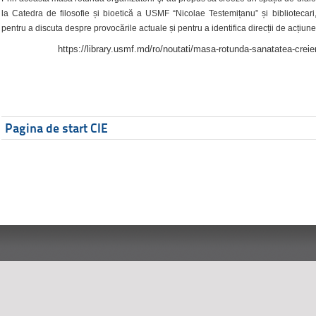
la Catedra de filosofie și bioetică a USMF “Nicolae Testemițanu” și bibliotecari,
pentru a discuta despre provocările actuale și pentru a identifica direcții de acțiune
https://library.usmf.md/ro/noutati/masa-rotunda-sanatatea-creier
Pagina de start CIE