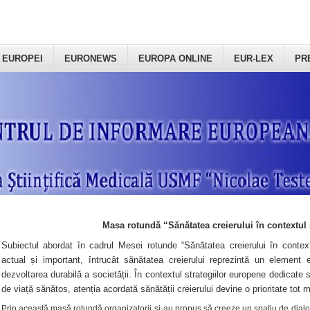
 EUROPEI
EURONEWS
EUROPA ONLINE
EUR-LEX
PR
Masa rotundă “Sănătatea creierului în contextul 
Subiectul abordat în cadrul Mesei rotunde “Sănătatea creierului în context
actual și important, întrucât sănătatea creierului reprezintă un element e
dezvoltarea durabilă a societății. În contextul strategiilor europene dedicate s
de viață sănătos, atenția acordată sănătății creierului devine o prioritate tot 
Prin această masă rotundă organizatorii şi-au propus să creeze un spațiu de dialog