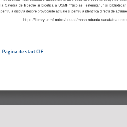
la Catedra de filosofie și bioetică a USMF “Nicolae Testemițanu” și bibliotecari,
pentru a discuta despre provocările actuale și pentru a identifica direcții de acțiune
https://library.usmf.md/ro/noutati/masa-rotunda-sanatatea-creier
Pagina de start CIE