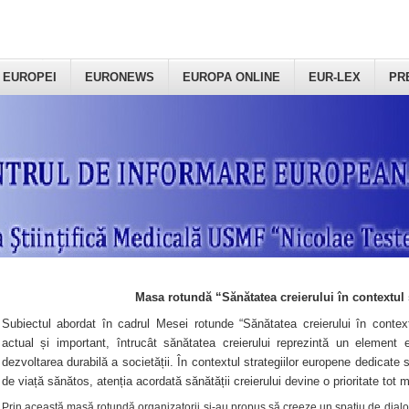
 EUROPEI
EURONEWS
EUROPA ONLINE
EUR-LEX
PR
Masa rotundă “Sănătatea creierului în contextul 
Subiectul abordat în cadrul Mesei rotunde “Sănătatea creierului în context
actual și important, întrucât sănătatea creierului reprezintă un element e
dezvoltarea durabilă a societății. În contextul strategiilor europene dedicate s
de viață sănătos, atenția acordată sănătății creierului devine o prioritate tot 
Prin această masă rotundă organizatorii şi-au propus să creeze un spațiu de dialog