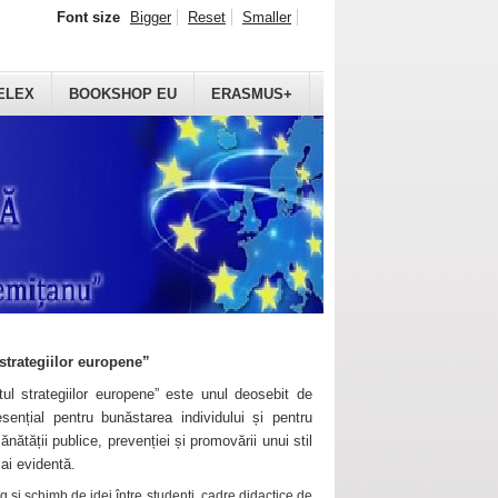
Font size
Bigger
Reset
Smaller
ELEX
BOOKSHOP EU
ERASMUS+
strategiilor europene”
ul strategiilor europene” este unul deosebit de
sențial pentru bunăstarea individului și pentru
ănătății publice, prevenției și promovării unui stil
mai evidentă.
 și schimb de idei între studenți, cadre didactice de