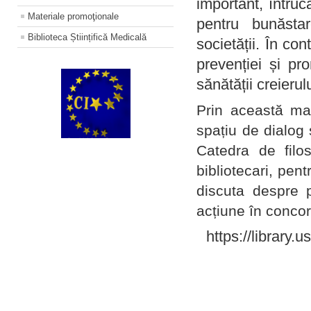
important, întruc
Materiale promoţionale
pentru bunăstar
Biblioteca Științifică Medicală
societății. În con
prevenției și pr
sănătății creierul
Prin această ma
spațiu de dialog 
Catedra de filo
bibliotecari, pent
discuta despre p
acțiune în concord
https://library.