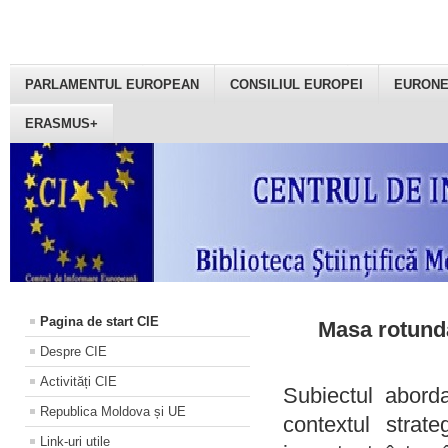
PARLAMENTUL EUROPEAN
CONSILIUL EUROPEI
EURON
ERASMUS+
Pagina de start CIE
Masa rotundă
Despre CIE
Activități CIE
Subiectul aborda
Republica Moldova și UE
contextul strat
Link-uri utile