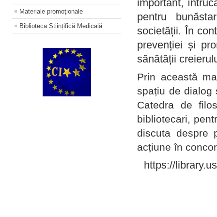
important, întruc
Materiale promoţionale
pentru bunăstar
Biblioteca Științifică Medicală
societății. În con
prevenției și pr
sănătății creierul
Prin această ma
spațiu de dialog 
Catedra de filo
bibliotecari, pent
discuta despre p
acțiune în concord
https://library.