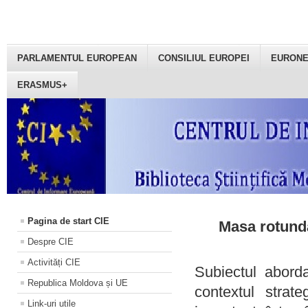
PARLAMENTUL EUROPEAN
CONSILIUL EUROPEI
EURON
ERASMUS+
Pagina de start CIE
Masa rotundă
Despre CIE
Activități CIE
Subiectul aborda
Republica Moldova și UE
contextul strat
Link-uri utile