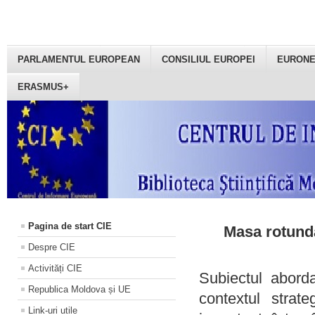
PARLAMENTUL EUROPEAN
CONSILIUL EUROPEI
EURON
ERASMUS+
Pagina de start CIE
Masa rotundă
Despre CIE
Activități CIE
Subiectul aborda
Republica Moldova și UE
contextul strat
Link-uri utile