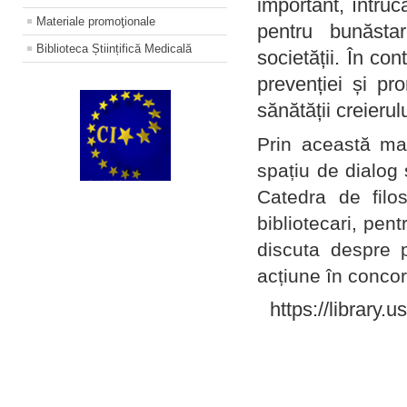
important, întruc
Materiale promoţionale
pentru bunăstar
Biblioteca Științifică Medicală
societății. În con
prevenției și pr
sănătății creierul
Prin această ma
spațiu de dialog 
Catedra de filo
bibliotecari, pent
discuta despre p
acțiune în concord
https://library.