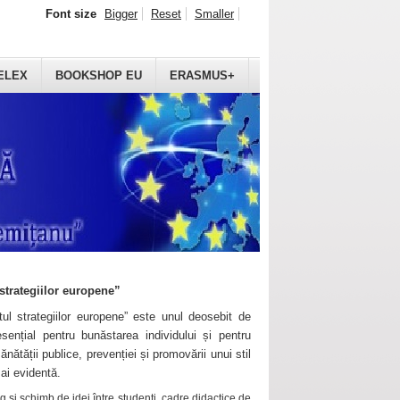
Font size
Bigger
Reset
Smaller
ELEX
BOOKSHOP EU
ERASMUS+
strategiilor europene”
ul strategiilor europene” este unul deosebit de
sențial pentru bunăstarea individului și pentru
ănătății publice, prevenției și promovării unui stil
mai evidentă.
 și schimb de idei între studenți, cadre didactice de