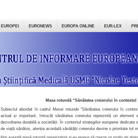
 EUROPEI
EURONEWS
EUROPA ONLINE
EUR-LEX
PR
Masa rotundă “Sănătatea creierului în contextul 
Subiectul abordat în cadrul Mesei rotunde “Sănătatea creierului în context
actual și important, întrucât sănătatea creierului reprezintă un element e
dezvoltarea durabilă a societății. În contextul strategiilor europene dedicate s
de viață sănătos, atenția acordată sănătății creierului devine o prioritate tot 
Prin această masă rotundă organizatorii şi-au propus să creeze un spațiu de dialog