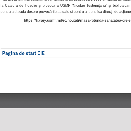
la Catedra de filosofie și bioetică a USMF “Nicolae Testemițanu” și bibliotecari,
pentru a discuta despre provocările actuale și pentru a identifica direcții de acțiune
https://library.usmf.md/ro/noutati/masa-rotunda-sanatatea-creier
Pagina de start CIE