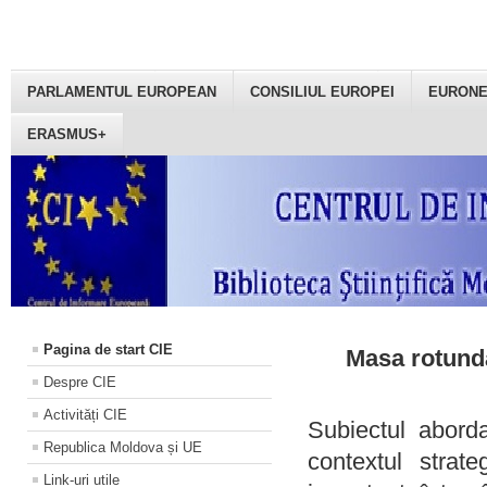
PARLAMENTUL EUROPEAN
CONSILIUL EUROPEI
EURON
ERASMUS+
Pagina de start CIE
Masa rotundă
Despre CIE
Activități CIE
Subiectul aborda
Republica Moldova și UE
contextul strat
Link-uri utile