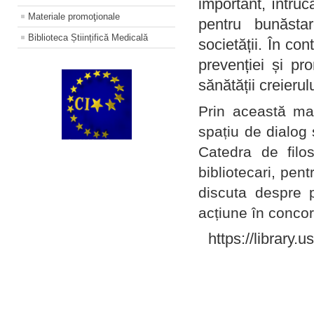
important, întruc
Materiale promoţionale
pentru bunăstar
Biblioteca Științifică Medicală
societății. În con
prevenției și pr
sănătății creierul
Prin această ma
spațiu de dialog 
Catedra de filo
bibliotecari, pent
discuta despre p
acțiune în concord
https://library.