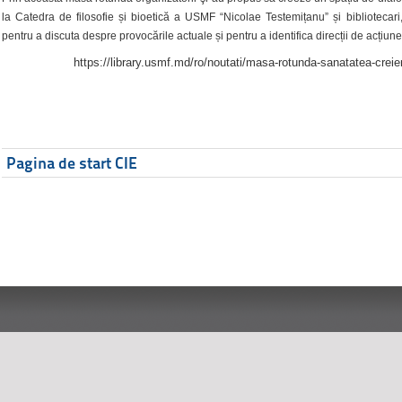
la Catedra de filosofie și bioetică a USMF “Nicolae Testemițanu” și bibliotecari,
pentru a discuta despre provocările actuale și pentru a identifica direcții de acțiune
https://library.usmf.md/ro/noutati/masa-rotunda-sanatatea-creier
Pagina de start CIE