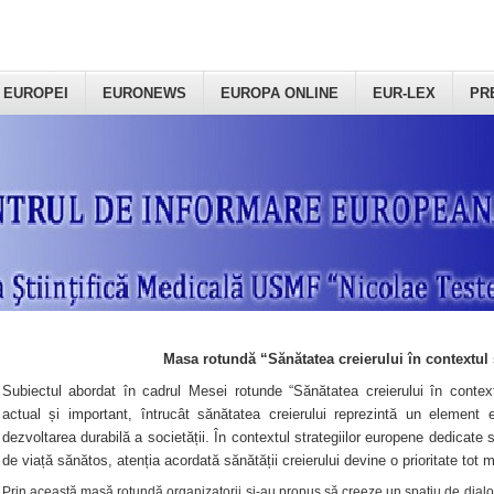
 EUROPEI
EURONEWS
EUROPA ONLINE
EUR-LEX
PR
Masa rotundă “Sănătatea creierului în contextul 
Subiectul abordat în cadrul Mesei rotunde “Sănătatea creierului în context
actual și important, întrucât sănătatea creierului reprezintă un element e
dezvoltarea durabilă a societății. În contextul strategiilor europene dedicate s
de viață sănătos, atenția acordată sănătății creierului devine o prioritate tot 
Prin această masă rotundă organizatorii şi-au propus să creeze un spațiu de dialog