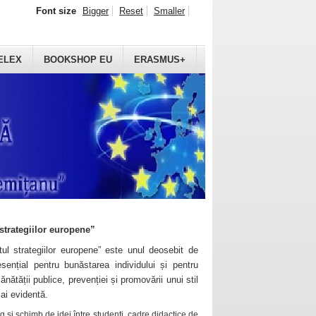
Font size
Bigger
Reset
Smaller
ELEX
BOOKSHOP EU
ERASMUS+
strategiilor europene”
ul strategiilor europene” este unul deosebit de
sențial pentru bunăstarea individului și pentru
ănătății publice, prevenției și promovării unui stil
mai evidentă.
 și schimb de idei între studenți, cadre didactice de