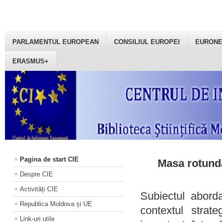
PARLAMENTUL EUROPEAN
CONSILIUL EUROPEI
EURON
ERASMUS+
Pagina de start CIE
Masa rotundă
Despre CIE
Activități CIE
Subiectul aborda
Republica Moldova și UE
contextul strat
Link-uri utile