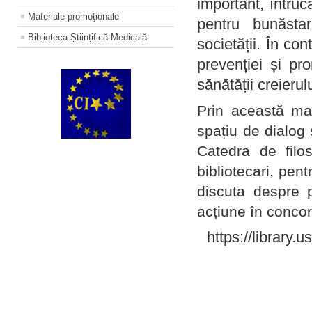
important, întruc
Materiale promoţionale
pentru bunăstar
Biblioteca Științifică Medicală
societății. În con
prevenției și pr
sănătății creierul
Prin această ma
spațiu de dialog 
Catedra de filo
bibliotecari, pent
discuta despre p
acțiune în concord
https://library.