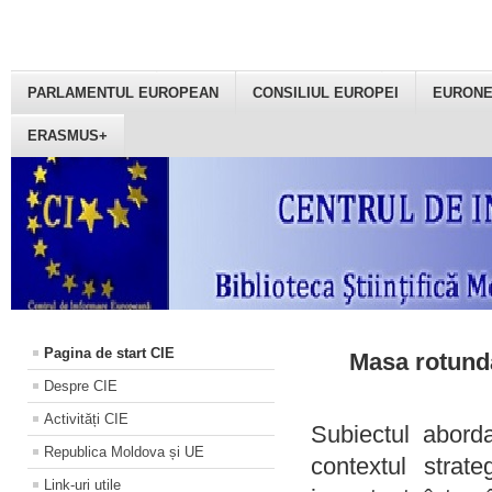
PARLAMENTUL EUROPEAN
CONSILIUL EUROPEI
EURON
ERASMUS+
Pagina de start CIE
Masa rotundă
Despre CIE
Activități CIE
Subiectul aborda
Republica Moldova și UE
contextul strat
Link-uri utile