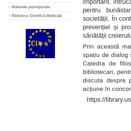
important, întruc
Materiale promoţionale
pentru bunăstar
Biblioteca Științifică Medicală
societății. În con
prevenției și pr
sănătății creierul
Prin această ma
spațiu de dialog 
Catedra de filo
bibliotecari, pent
discuta despre p
acțiune în concord
https://library.