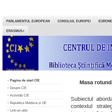
PARLAMENTUL EUROPEAN
CONSILIUL EUROPEI
EURON
ERASMUS+
Pagina de start CIE
Masa rotundă
Despre CIE
Activități CIE
Subiectul aborda
Republica Moldova și UE
contextul strat
Link-uri utile