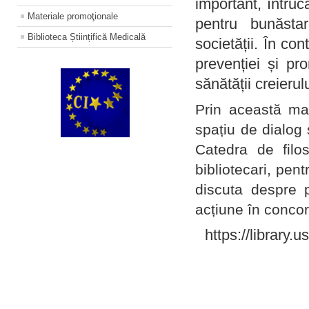
important, întruc
Materiale promoţionale
pentru bunăstar
Biblioteca Științifică Medicală
societății. În con
prevenției și pr
sănătății creierul
Prin această ma
spațiu de dialog 
Catedra de filo
bibliotecari, pent
discuta despre p
acțiune în concord
https://library.