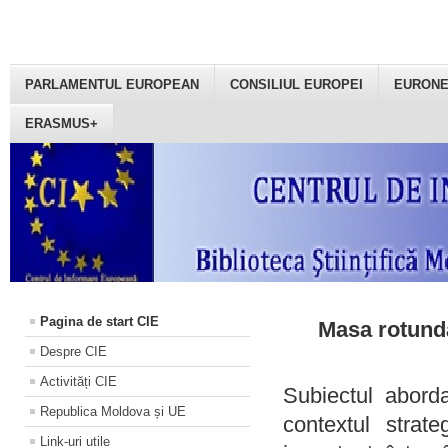
PARLAMENTUL EUROPEAN
CONSILIUL EUROPEI
EURON
ERASMUS+
Pagina de start CIE
Masa rotundă
Despre CIE
Activități CIE
Subiectul aborda
Republica Moldova și UE
contextul strat
Link-uri utile