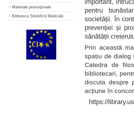
important, întruc
Materiale promoţionale
pentru bunăstar
Biblioteca Științifică Medicală
societății. În con
prevenției și pr
sănătății creierul
Prin această ma
spațiu de dialog 
Catedra de filo
bibliotecari, pent
discuta despre p
acțiune în concord
https://library.