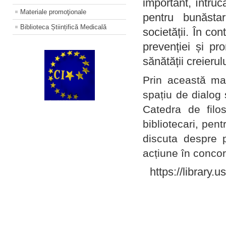
important, întruc
Materiale promoţionale
pentru bunăstar
Biblioteca Științifică Medicală
societății. În con
prevenției și pr
sănătății creierul
Prin această ma
spațiu de dialog 
Catedra de filo
bibliotecari, pent
discuta despre p
acțiune în concord
https://library.