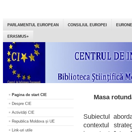
PARLAMENTUL EUROPEAN
CONSILIUL EUROPEI
EURON
ERASMUS+
Pagina de start CIE
Masa rotundă
Despre CIE
Activități CIE
Subiectul aborda
Republica Moldova și UE
contextul strat
Link-uri utile