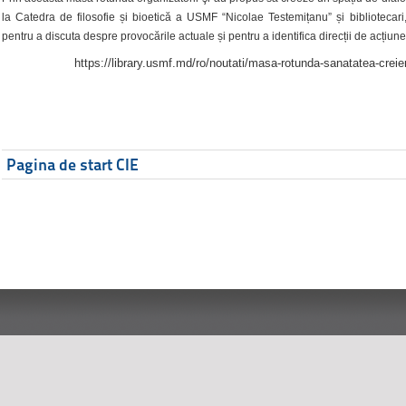
la Catedra de filosofie și bioetică a USMF “Nicolae Testemițanu” și bibliotecari,
pentru a discuta despre provocările actuale și pentru a identifica direcții de acțiune
https://library.usmf.md/ro/noutati/masa-rotunda-sanatatea-creier
Pagina de start CIE