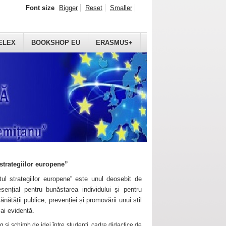
Font size
Bigger
Reset
Smaller
ELEX
BOOKSHOP EU
ERASMUS+
strategiilor europene”
ul strategiilor europene” este unul deosebit de
sențial pentru bunăstarea individului și pentru
ănătății publice, prevenției și promovării unui stil
mai evidentă.
 și schimb de idei între studenți, cadre didactice de