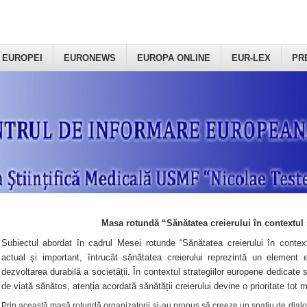
 EUROPEI
EURONEWS
EUROPA ONLINE
EUR-LEX
PR
Masa rotundă “Sănătatea creierului în contextul 
Subiectul abordat în cadrul Mesei rotunde “Sănătatea creierului în context
actual și important, întrucât sănătatea creierului reprezintă un element e
dezvoltarea durabilă a societății. În contextul strategiilor europene dedicate s
de viață sănătos, atenția acordată sănătății creierului devine o prioritate tot 
Prin această masă rotundă organizatorii şi-au propus să creeze un spațiu de dialog