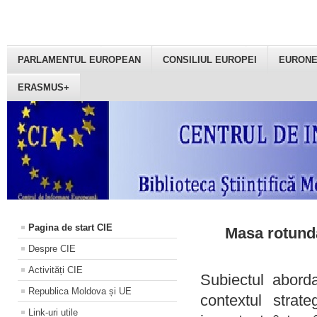
PARLAMENTUL EUROPEAN
CONSILIUL EUROPEI
EURON
ERASMUS+
Pagina de start CIE
Masa rotundă
Despre CIE
Activități CIE
Subiectul aborda
Republica Moldova și UE
contextul strat
Link-uri utile