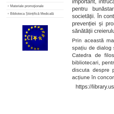
important, întruc
Materiale promoţionale
pentru bunăstar
Biblioteca Științifică Medicală
societății. În con
prevenției și pr
sănătății creierul
Prin această ma
spațiu de dialog 
Catedra de filo
bibliotecari, pent
discuta despre p
acțiune în concord
https://library.