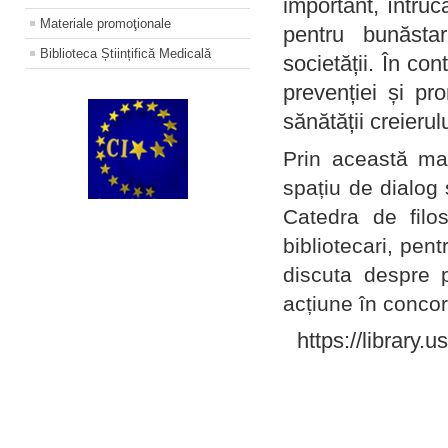
important, întruc
Materiale promoţionale
pentru bunăstar
Biblioteca Științifică Medicală
societății. În con
prevenției și pr
sănătății creierul
Prin această ma
spațiu de dialog 
Catedra de filo
bibliotecari, pent
discuta despre p
acțiune în concord
https://library.