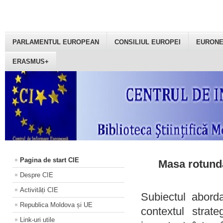
PARLAMENTUL EUROPEAN
CONSILIUL EUROPEI
EURON
ERASMUS+
Pagina de start CIE
Masa rotundă
Despre CIE
Activități CIE
Subiectul aborda
Republica Moldova și UE
contextul strat
Link-uri utile