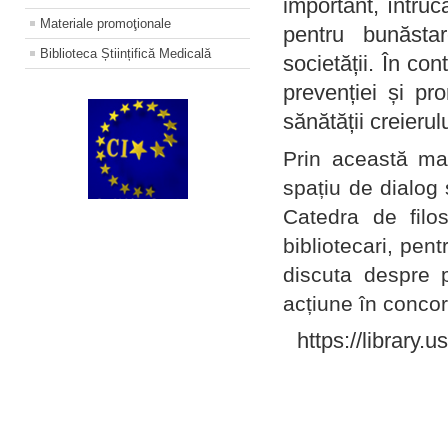
important, întruc
Materiale promoţionale
pentru bunăstar
Biblioteca Științifică Medicală
societății. În con
prevenției și pr
sănătății creierul
Prin această ma
spațiu de dialog 
Catedra de filo
bibliotecari, pent
discuta despre p
acțiune în concord
https://library.