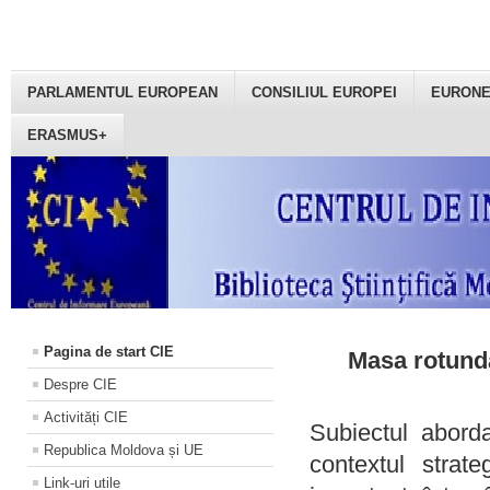
PARLAMENTUL EUROPEAN
CONSILIUL EUROPEI
EURON
ERASMUS+
Pagina de start CIE
Masa rotundă
Despre CIE
Activități CIE
Subiectul aborda
Republica Moldova și UE
contextul strat
Link-uri utile