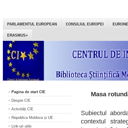
PARLAMENTUL EUROPEAN
CONSILIUL EUROPEI
EURON
ERASMUS+
Pagina de start CIE
Masa rotundă
Despre CIE
Activități CIE
Subiectul aborda
Republica Moldova și UE
contextul strat
Link-uri utile