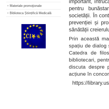
important, întruc
Materiale promoţionale
pentru bunăstar
Biblioteca Științifică Medicală
societății. În con
prevenției și pr
sănătății creierul
Prin această ma
spațiu de dialog 
Catedra de filo
bibliotecari, pent
discuta despre p
acțiune în concord
https://library.