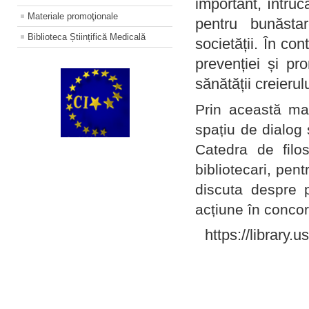
important, întruc
Materiale promoţionale
pentru bunăstar
Biblioteca Științifică Medicală
societății. În con
prevenției și pr
sănătății creierul
Prin această ma
spațiu de dialog 
Catedra de filo
bibliotecari, pent
discuta despre p
acțiune în concord
https://library.