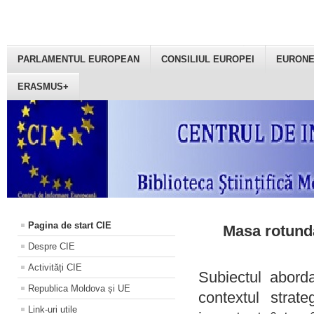
PARLAMENTUL EUROPEAN
CONSILIUL EUROPEI
EURON
ERASMUS+
Pagina de start CIE
Masa rotundă
Despre CIE
Activități CIE
Subiectul aborda
Republica Moldova și UE
contextul strat
Link-uri utile