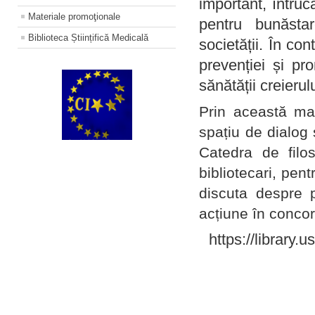
important, întruc
Materiale promoţionale
pentru bunăstar
Biblioteca Științifică Medicală
societății. În con
prevenției și pr
sănătății creierul
Prin această ma
spațiu de dialog 
Catedra de filo
bibliotecari, pent
discuta despre p
acțiune în concord
https://library.