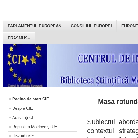
PARLAMENTUL EUROPEAN
CONSILIUL EUROPEI
EURON
ERASMUS+
Pagina de start CIE
Masa rotundă
Despre CIE
Activități CIE
Subiectul aborda
Republica Moldova și UE
contextul strat
Link-uri utile