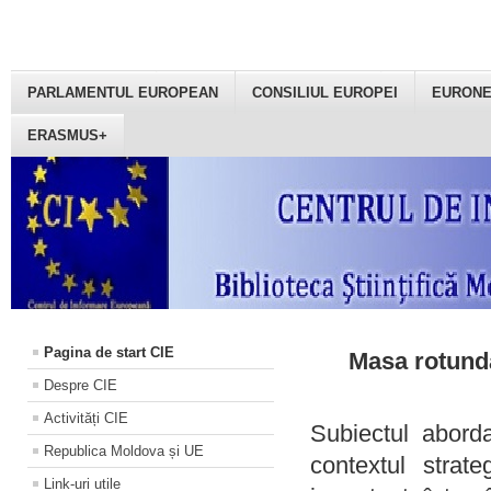
PARLAMENTUL EUROPEAN
CONSILIUL EUROPEI
EURON
ERASMUS+
Pagina de start CIE
Masa rotundă
Despre CIE
Activități CIE
Subiectul aborda
Republica Moldova și UE
contextul strat
Link-uri utile