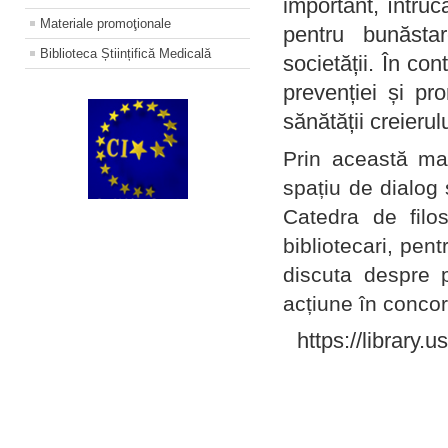
important, întruc
Materiale promoţionale
pentru bunăstar
Biblioteca Științifică Medicală
societății. În con
prevenției și pr
sănătății creierul
Prin această ma
spațiu de dialog 
Catedra de filo
bibliotecari, pent
discuta despre p
acțiune în concord
https://library.