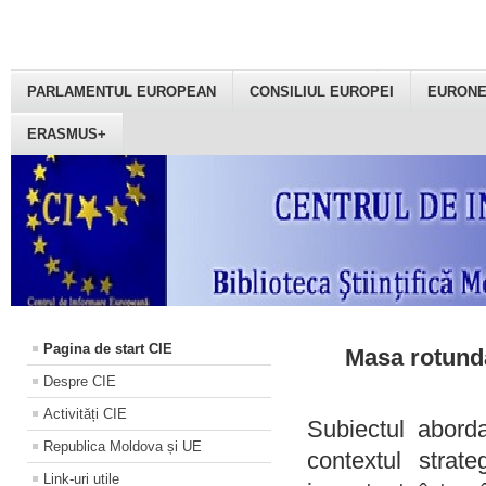
PARLAMENTUL EUROPEAN
CONSILIUL EUROPEI
EURON
ERASMUS+
Pagina de start CIE
Masa rotundă
Despre CIE
Activități CIE
Subiectul aborda
Republica Moldova și UE
contextul strat
Link-uri utile