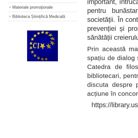
important, întruc
Materiale promoţionale
pentru bunăstar
Biblioteca Științifică Medicală
societății. În con
prevenției și pr
sănătății creierul
Prin această ma
spațiu de dialog 
Catedra de filo
bibliotecari, pent
discuta despre p
acțiune în concord
https://library.