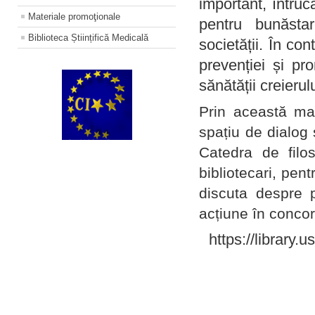
important, întruc
Materiale promoţionale
pentru bunăstar
Biblioteca Științifică Medicală
societății. În con
prevenției și pr
sănătății creierul
Prin această ma
spațiu de dialog 
Catedra de filo
bibliotecari, pent
discuta despre p
acțiune în concord
https://library.