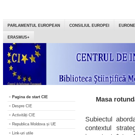
PARLAMENTUL EUROPEAN
CONSILIUL EUROPEI
EURON
ERASMUS+
Pagina de start CIE
Masa rotundă
Despre CIE
Activități CIE
Subiectul aborda
Republica Moldova și UE
contextul strat
Link-uri utile