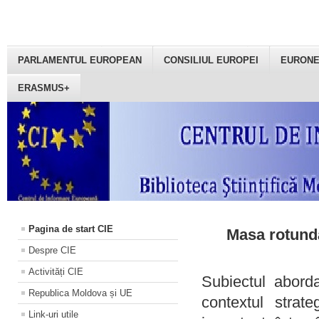
PARLAMENTUL EUROPEAN
CONSILIUL EUROPEI
EURON
ERASMUS+
Pagina de start CIE
Masa rotundă
Despre CIE
Activități CIE
Subiectul aborda
Republica Moldova și UE
contextul strat
Link-uri utile