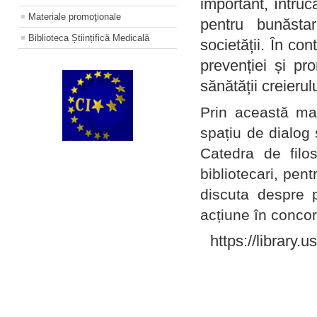
important, întruc
Materiale promoţionale
pentru bunăstar
Biblioteca Științifică Medicală
societății. În con
prevenției și pr
sănătății creierul
Prin această ma
spațiu de dialog 
Catedra de filo
bibliotecari, pent
discuta despre p
acțiune în concord
https://library.