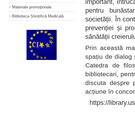
important, întruc
Materiale promoţionale
pentru bunăstar
Biblioteca Științifică Medicală
societății. În con
prevenției și pr
sănătății creierul
Prin această ma
spațiu de dialog 
Catedra de filo
bibliotecari, pent
discuta despre p
acțiune în concord
https://library.