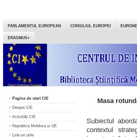
PARLAMENTUL EUROPEAN
CONSILIUL EUROPEI
EURON
ERASMUS+
Pagina de start CIE
Masa rotundă
Despre CIE
Activități CIE
Subiectul aborda
Republica Moldova și UE
contextul strat
Link-uri utile