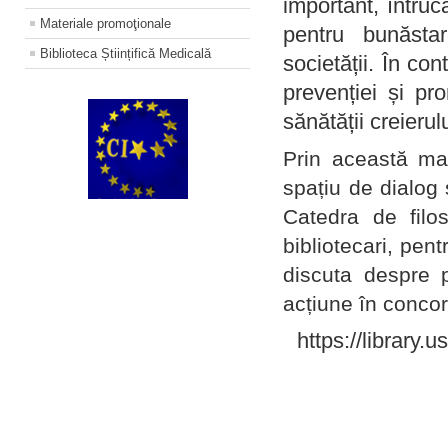
important, întruc
Materiale promoţionale
pentru bunăstar
Biblioteca Științifică Medicală
societății. În con
prevenției și pr
sănătății creierul
Prin această ma
spațiu de dialog 
Catedra de filo
bibliotecari, pent
discuta despre p
acțiune în concord
https://library.