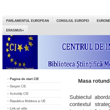
PARLAMENTUL EUROPEAN
CONSILIUL EUROPEI
EURON
ERASMUS+
Pagina de start CIE
Masa rotundă
Despre CIE
Activități CIE
Subiectul aborda
Republica Moldova și UE
contextul strat
Link-uri utile