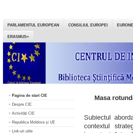
PARLAMENTUL EUROPEAN
CONSILIUL EUROPEI
EURON
ERASMUS+
Pagina de start CIE
Masa rotundă
Despre CIE
Activități CIE
Subiectul aborda
Republica Moldova și UE
contextul strat
Link-uri utile