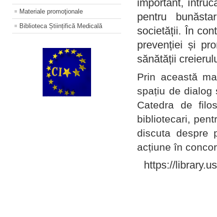
important, întruc
Materiale promoţionale
pentru bunăstar
Biblioteca Științifică Medicală
societății. În con
prevenției și pr
sănătății creierul
Prin această ma
spațiu de dialog 
Catedra de filo
bibliotecari, pent
discuta despre p
acțiune în concord
https://library.