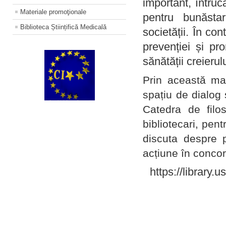
important, întruc
Materiale promoţionale
pentru bunăstar
Biblioteca Științifică Medicală
societății. În con
prevenției și pr
sănătății creierul
Prin această ma
spațiu de dialog 
Catedra de filo
bibliotecari, pent
discuta despre p
acțiune în concord
https://library.