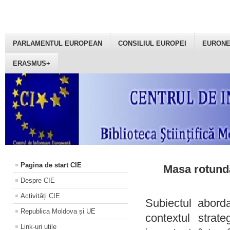
PARLAMENTUL EUROPEAN
CONSILIUL EUROPEI
EURON
ERASMUS+
Pagina de start CIE
Masa rotundă
Despre CIE
Activități CIE
Subiectul aborda
Republica Moldova și UE
contextul strat
Link-uri utile