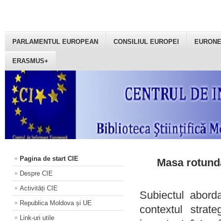
PARLAMENTUL EUROPEAN
CONSILIUL EUROPEI
EURON
ERASMUS+
Pagina de start CIE
Masa rotundă
Despre CIE
Activități CIE
Subiectul aborda
Republica Moldova și UE
contextul strat
Link-uri utile