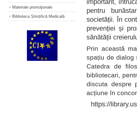
important, întruc
Materiale promoţionale
pentru bunăstar
Biblioteca Științifică Medicală
societății. În con
prevenției și pr
sănătății creierul
Prin această ma
spațiu de dialog 
Catedra de filo
bibliotecari, pent
discuta despre p
acțiune în concord
https://library.