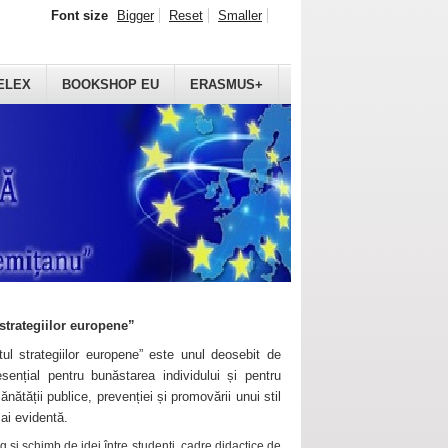
Font size
Bigger
Reset
Smaller
ELEX
BOOKSHOP EU
ERASMUS+
strategiilor europene”
ul strategiilor europene” este unul deosebit de
sențial pentru bunăstarea individului și pentru
ănătății publice, prevenției și promovării unui stil
mai evidentă.
 și schimb de idei între studenți, cadre didactice de