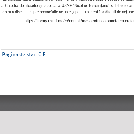
la Catedra de filosofie și bioetică a USMF “Nicolae Testemițanu” și bibliotecari,
pentru a discuta despre provocările actuale și pentru a identifica direcții de acțiune
https://library.usmf.md/ro/noutati/masa-rotunda-sanatatea-creier
Pagina de start CIE