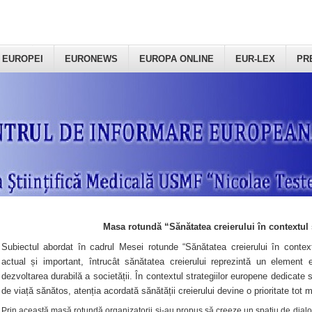
 EUROPEI
EURONEWS
EUROPA ONLINE
EUR-LEX
PR
Masa rotundă “Sănătatea creierului în contextul 
Subiectul abordat în cadrul Mesei rotunde “Sănătatea creierului în context
actual și important, întrucât sănătatea creierului reprezintă un element e
dezvoltarea durabilă a societății. În contextul strategiilor europene dedicate s
de viață sănătos, atenția acordată sănătății creierului devine o prioritate tot 
Prin această masă rotundă organizatorii şi-au propus să creeze un spațiu de dialog