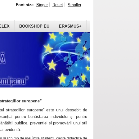
Font size
Bigger
Reset
Smaller
ELEX
BOOKSHOP EU
ERASMUS+
strategiilor europene”
ul strategiilor europene” este unul deosebit de
sențial pentru bunăstarea individului și pentru
ănătății publice, prevenției și promovării unui stil
mai evidentă.
 și schimb de idei între studenți, cadre didactice de