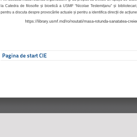
la Catedra de filosofie și bioetică a USMF “Nicolae Testemițanu” și bibliotecari,
pentru a discuta despre provocările actuale și pentru a identifica direcții de acțiune
https://library.usmf.md/ro/noutati/masa-rotunda-sanatatea-creier
Pagina de start CIE