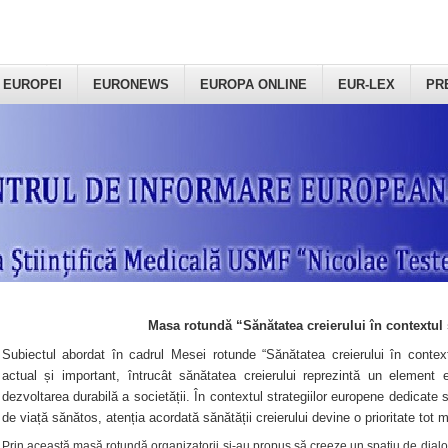
 EUROPEI
EURONEWS
EUROPA ONLINE
EUR-LEX
PR
Masa rotundă “Sănătatea creierului în contextul 
Subiectul abordat în cadrul Mesei rotunde “Sănătatea creierului în context
actual și important, întrucât sănătatea creierului reprezintă un element e
dezvoltarea durabilă a societății. În contextul strategiilor europene dedicate s
de viață sănătos, atenția acordată sănătății creierului devine o prioritate tot 
Prin această masă rotundă organizatorii şi-au propus să creeze un spațiu de dialog