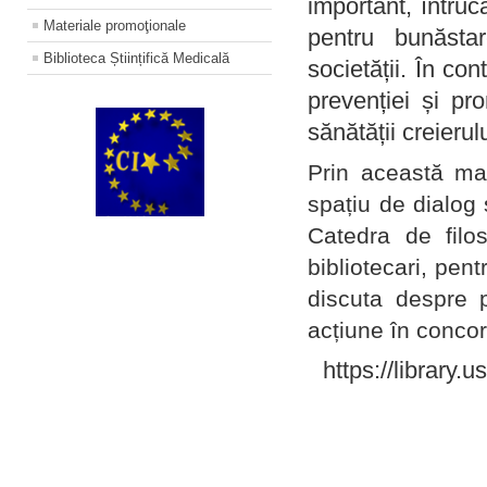
important, întruc
Materiale promoţionale
pentru bunăstar
Biblioteca Științifică Medicală
societății. În con
prevenției și pr
sănătății creierul
Prin această ma
spațiu de dialog 
Catedra de filo
bibliotecari, pent
discuta despre p
acțiune în concord
https://library.