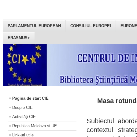
PARLAMENTUL EUROPEAN
CONSILIUL EUROPEI
EURON
ERASMUS+
Pagina de start CIE
Masa rotundă
Despre CIE
Activități CIE
Subiectul aborda
Republica Moldova și UE
contextul strat
Link-uri utile