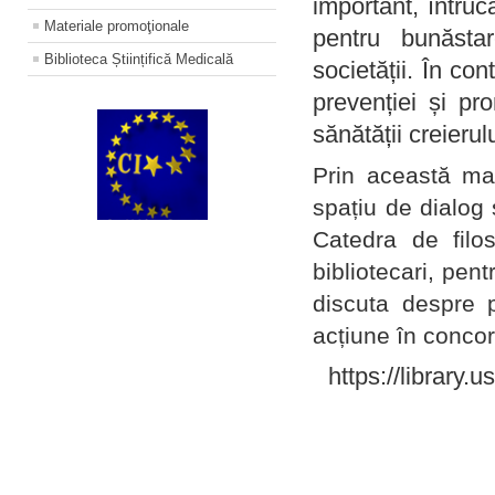
important, întruc
Materiale promoţionale
pentru bunăstar
Biblioteca Științifică Medicală
societății. În con
prevenției și pr
sănătății creierul
Prin această ma
spațiu de dialog 
Catedra de filo
bibliotecari, pent
discuta despre p
acțiune în concord
https://library.