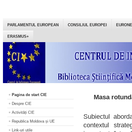
PARLAMENTUL EUROPEAN
CONSILIUL EUROPEI
EURON
ERASMUS+
Pagina de start CIE
Masa rotundă
Despre CIE
Activități CIE
Subiectul aborda
Republica Moldova și UE
contextul strat
Link-uri utile