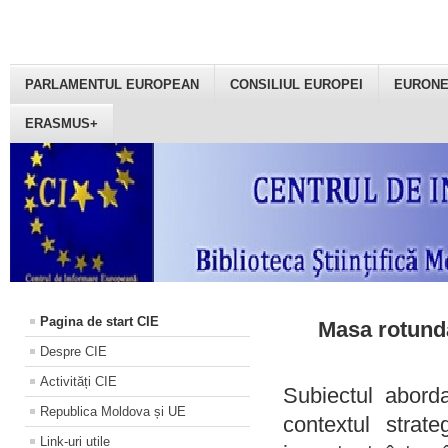
PARLAMENTUL EUROPEAN
CONSILIUL EUROPEI
EURON
ERASMUS+
Pagina de start CIE
Masa rotundă
Despre CIE
Activități CIE
Subiectul aborda
Republica Moldova și UE
contextul strat
Link-uri utile