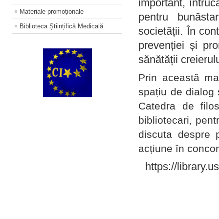
important, întruc
Materiale promoţionale
pentru bunăstar
Biblioteca Științifică Medicală
societății. În con
prevenției și pr
sănătății creierul
Prin această ma
spațiu de dialog 
Catedra de filo
bibliotecari, pent
discuta despre p
acțiune în concord
https://library.