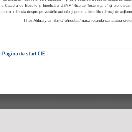
la Catedra de filosofie și bioetică a USMF “Nicolae Testemițanu” și bibliotecari,
pentru a discuta despre provocările actuale și pentru a identifica direcții de acțiune
https://library.usmf.md/ro/noutati/masa-rotunda-sanatatea-creier
Pagina de start CIE