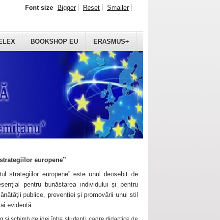
Font size
Bigger
Reset
Smaller
ELEX
BOOKSHOP EU
ERASMUS+
strategiilor europene”
ul strategiilor europene” este unul deosebit de
sențial pentru bunăstarea individului și pentru
ănătății publice, prevenției și promovării unui stil
mai evidentă.
 și schimb de idei între studenți, cadre didactice de