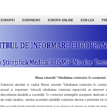
 EUROPEI
EURONEWS
EUROPA ONLINE
EUR-LEX
PR
Masa rotundă “Sănătatea creierului în contextul 
Subiectul abordat în cadrul Mesei rotunde “Sănătatea creierului în context
actual și important, întrucât sănătatea creierului reprezintă un element e
dezvoltarea durabilă a societății. În contextul strategiilor europene dedicate s
de viață sănătos, atenția acordată sănătății creierului devine o prioritate tot 
Prin această masă rotundă organizatorii şi-au propus să creeze un spațiu de dialog