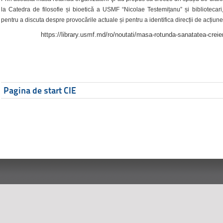
la Catedra de filosofie și bioetică a USMF “Nicolae Testemițanu” și bibliotecari,
pentru a discuta despre provocările actuale și pentru a identifica direcții de acțiune
https://library.usmf.md/ro/noutati/masa-rotunda-sanatatea-creier
Pagina de start CIE