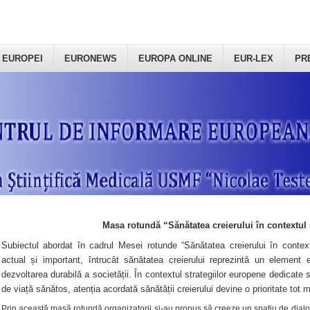
 EUROPEI
EURONEWS
EUROPA ONLINE
EUR-LEX
PR
Masa rotundă “Sănătatea creierului în contextul 
Subiectul abordat în cadrul Mesei rotunde “Sănătatea creierului în context
actual și important, întrucât sănătatea creierului reprezintă un element e
dezvoltarea durabilă a societății. În contextul strategiilor europene dedicate s
de viață sănătos, atenția acordată sănătății creierului devine o prioritate tot 
Prin această masă rotundă organizatorii şi-au propus să creeze un spațiu de dialog