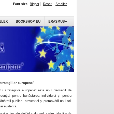
Font size
Bigger
Reset
Smaller
ELEX
BOOKSHOP EU
ERASMUS+
strategiilor europene”
ul strategiilor europene” este unul deosebit de
sențial pentru bunăstarea individului și pentru
ănătății publice, prevenției și promovării unui stil
mai evidentă.
 și schimb de idei între studenți, cadre didactice de