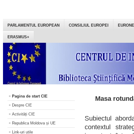
PARLAMENTUL EUROPEAN
CONSILIUL EUROPEI
EURON
ERASMUS+
Pagina de start CIE
Masa rotundă
Despre CIE
Activități CIE
Subiectul aborda
Republica Moldova și UE
contextul strat
Link-uri utile