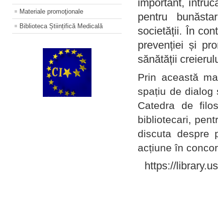
important, întruc
Materiale promoţionale
pentru bunăstar
Biblioteca Științifică Medicală
societății. În con
prevenției și pr
sănătății creierul
Prin această ma
spațiu de dialog 
Catedra de filo
bibliotecari, pent
discuta despre p
acțiune în concord
https://library.