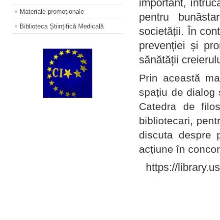
important, întruc
Materiale promoţionale
pentru bunăstar
Biblioteca Științifică Medicală
societății. În con
prevenției și pr
sănătății creierul
Prin această ma
spațiu de dialog 
Catedra de filo
bibliotecari, pent
discuta despre p
acțiune în concord
https://library.