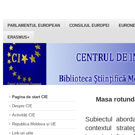
PARLAMENTUL EUROPEAN
CONSILIUL EUROPEI
EURON
ERASMUS+
Pagina de start CIE
Masa rotundă
Despre CIE
Activități CIE
Subiectul aborda
Republica Moldova și UE
contextul strat
Link-uri utile