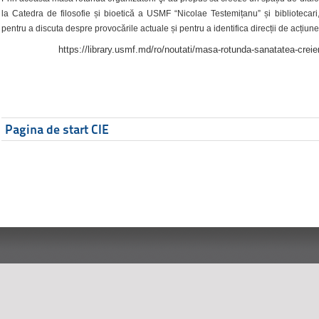
la Catedra de filosofie și bioetică a USMF “Nicolae Testemițanu” și bibliotecari,
pentru a discuta despre provocările actuale și pentru a identifica direcții de acțiune
https://library.usmf.md/ro/noutati/masa-rotunda-sanatatea-creier
Pagina de start CIE