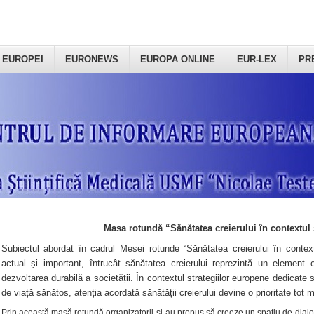
 EUROPEI
EURONEWS
EUROPA ONLINE
EUR-LEX
PR
Masa rotundă “Sănătatea creierului în contextul 
Subiectul abordat în cadrul Mesei rotunde “Sănătatea creierului în context
actual și important, întrucât sănătatea creierului reprezintă un element e
dezvoltarea durabilă a societății. În contextul strategiilor europene dedicate s
de viață sănătos, atenția acordată sănătății creierului devine o prioritate tot 
Prin această masă rotundă organizatorii şi-au propus să creeze un spațiu de dialog