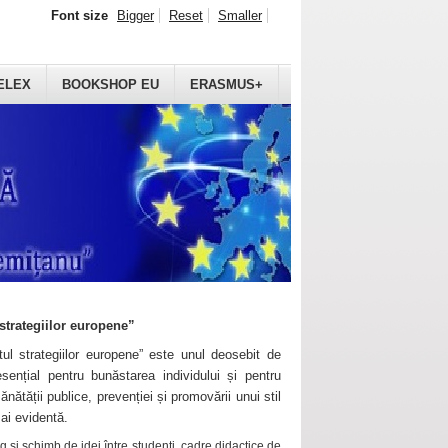
Font size
Bigger
Reset
Smaller
ELEX
BOOKSHOP EU
ERASMUS+
strategiilor europene”
ul strategiilor europene” este unul deosebit de
sențial pentru bunăstarea individului și pentru
ănătății publice, prevenției și promovării unui stil
mai evidentă.
 și schimb de idei între studenți, cadre didactice de