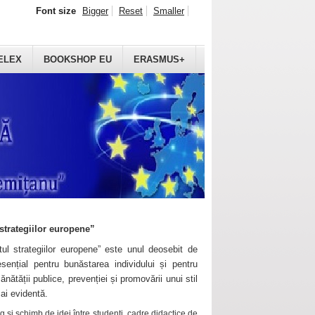
Font size
Bigger
Reset
Smaller
ELEX
BOOKSHOP EU
ERASMUS+
strategiilor europene”
ul strategiilor europene” este unul deosebit de
sențial pentru bunăstarea individului și pentru
ănătății publice, prevenției și promovării unui stil
mai evidentă.
 și schimb de idei între studenți, cadre didactice de