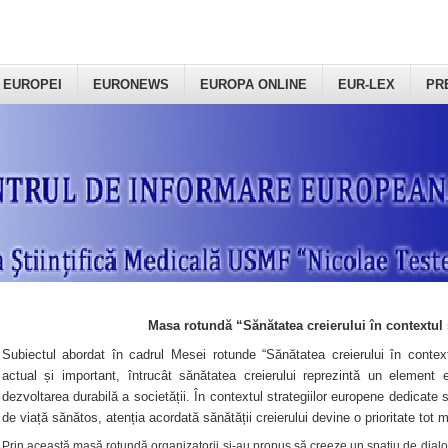
 EUROPEI
EURONEWS
EUROPA ONLINE
EUR-LEX
PR
Masa rotundă “Sănătatea creierului în contextul 
Subiectul abordat în cadrul Mesei rotunde “Sănătatea creierului în context
actual și important, întrucât sănătatea creierului reprezintă un element e
dezvoltarea durabilă a societății. În contextul strategiilor europene dedicate s
de viață sănătos, atenția acordată sănătății creierului devine o prioritate tot 
Prin această masă rotundă organizatorii şi-au propus să creeze un spațiu de dialog