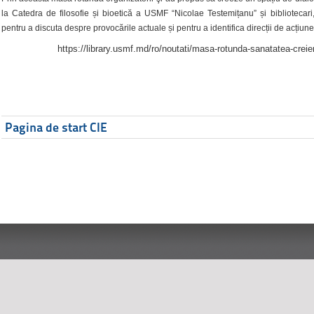
la Catedra de filosofie și bioetică a USMF “Nicolae Testemițanu” și bibliotecari,
pentru a discuta despre provocările actuale și pentru a identifica direcții de acțiune
https://library.usmf.md/ro/noutati/masa-rotunda-sanatatea-creier
Pagina de start CIE