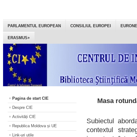
PARLAMENTUL EUROPEAN
CONSILIUL EUROPEI
EURON
ERASMUS+
Pagina de start CIE
Masa rotundă
Despre CIE
Activități CIE
Subiectul aborda
Republica Moldova și UE
contextul strat
Link-uri utile