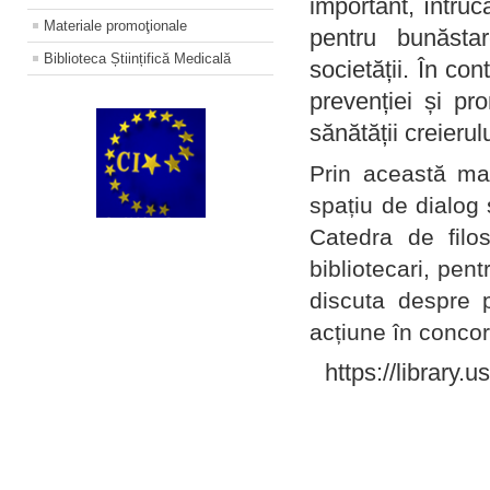
important, întruc
Materiale promoţionale
pentru bunăstar
Biblioteca Științifică Medicală
societății. În con
prevenției și pr
sănătății creierul
Prin această ma
spațiu de dialog 
Catedra de filo
bibliotecari, pent
discuta despre p
acțiune în concord
https://library.