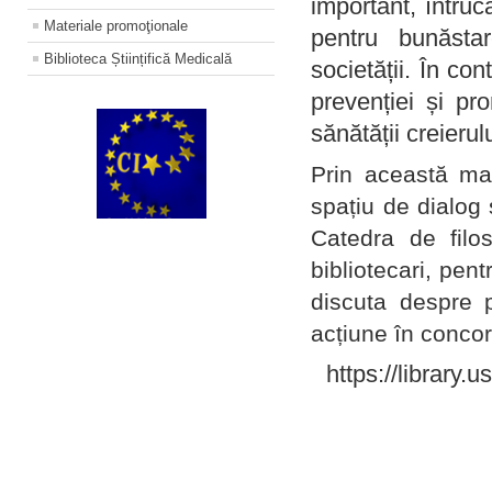
important, întruc
Materiale promoţionale
pentru bunăstar
Biblioteca Științifică Medicală
societății. În con
prevenției și pr
sănătății creierul
Prin această ma
spațiu de dialog 
Catedra de filo
bibliotecari, pent
discuta despre p
acțiune în concord
https://library.