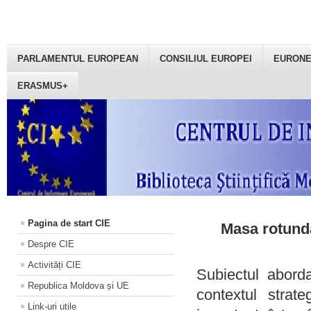
PARLAMENTUL EUROPEAN
CONSILIUL EUROPEI
EURON
ERASMUS+
Pagina de start CIE
Masa rotundă
Despre CIE
Activități CIE
Subiectul aborda
Republica Moldova și UE
contextul strat
Link-uri utile