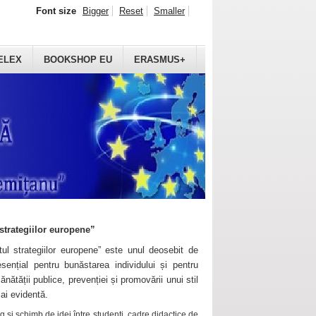
Font size
Bigger
Reset
Smaller
ELEX
BOOKSHOP EU
ERASMUS+
strategiilor europene”
ul strategiilor europene” este unul deosebit de
sențial pentru bunăstarea individului și pentru
ănătății publice, prevenției și promovării unui stil
mai evidentă.
 și schimb de idei între studenți, cadre didactice de