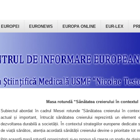
 EUROPEI
EURONEWS
EUROPA ONLINE
EUR-LEX
PR
Masa rotundă “Sănătatea creierului în contextul 
Subiectul abordat în cadrul Mesei rotunde “Sănătatea creierului în context
actual și important, întrucât sănătatea creierului reprezintă un element e
dezvoltarea durabilă a societății. În contextul strategiilor europene dedicate s
de viață sănătos, atenția acordată sănătății creierului devine o prioritate tot 
Prin această masă rotundă organizatorii şi-au propus să creeze un spațiu de dialog