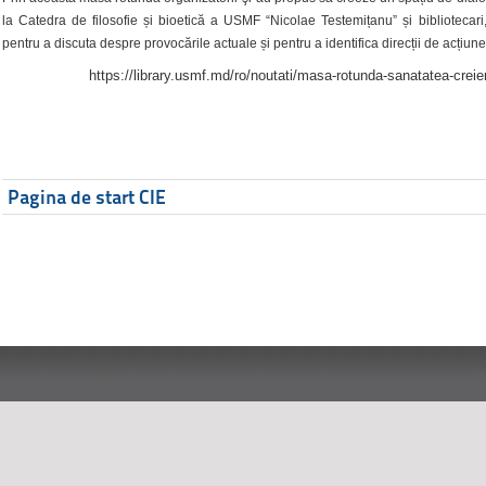
la Catedra de filosofie și bioetică a USMF “Nicolae Testemițanu” și bibliotecari,
pentru a discuta despre provocările actuale și pentru a identifica direcții de acțiune
https://library.usmf.md/ro/noutati/masa-rotunda-sanatatea-creier
Pagina de start CIE